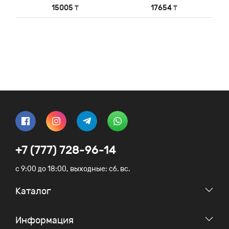
100/1000Base-FX,
100/1000Base-FX,
15005 ₸
17654 ₸
Tx/Rx: 1310/1550нм
Tx/Rx: 1550/1310нм
+7 (777) 728-96-14
c 9:00 до 18:00, выходные: сб. вс.
Каталог
Информация