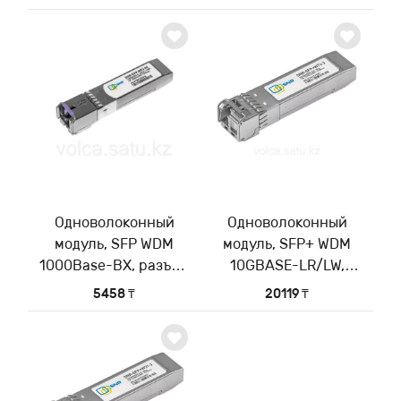
волны Tx/Rx:
волны Tx/Rx:
1310/1550нм
1550/1310нм
Одноволоконный
Одноволоконный
модуль, SFP WDM
модуль, SFP+ WDM
1000Base-BX, разъем
10GBASE-LR/LW,
SC, рабочая длина
разъем LC, рабочая
5458 ₸
20119 ₸
волны Tx/Rx:
длина волны Tx/Rx:
1550/1310нм
1270/1330нм