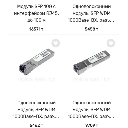
Модуль SFP 10G с
Одноволоконный
интерфейсом RJ45,
модуль, SFP WDM
до 100 м
1000Base-BX, разъем
SC, рабочая длина
16571 ₸
5458 ₸
волны Tx/Rx:
1310/1550нм
Одноволоконный
Одноволоконный
модуль, SFP WDM
модуль, SFP WDM
1000Base-BX, разъем
1000Base-BX, разъем
SC, рабочая длина
SC, рабочая длина
5462 ₸
9709 ₸