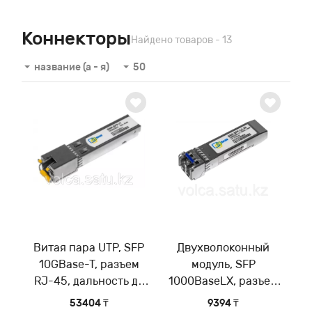
Коннекторы
Найдено товаров - 13
название (а - я)
50
Витая пара UTP, SFP
Двухволоконный
10GBase-T, разъем
модуль, SFP
RJ-45, дальность до
1000BaseLX, разъем
20м
LC, рабочая длина
53404 ₸
9394 ₸