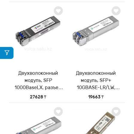
волны 1310нм,
дальность до 20км
(14dB)
Двухволоконный
Двухволоконный
модуль, SFP
модуль, SFP+
1000BaseLX, разъем
10GBASE-LR/LW,
LC, рабочая длина
разъем LC duplex,
27628 ₸
19663 ₸
волны 1550нм, 16 dB
рабочая длина волны
с поддержкой
1310нм, дальность до
функции DDM
20км