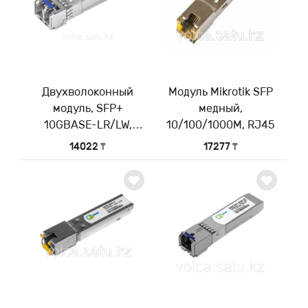
Двухволоконный
Модуль Mikrotik SFP
модуль, SFP+
медный,
10GBASE-LR/LW,
10/100/1000M, RJ45
разъем LC duplex,
14022 ₸
17277 ₸
рабочая длина волны
1310нм, дальность до
20км