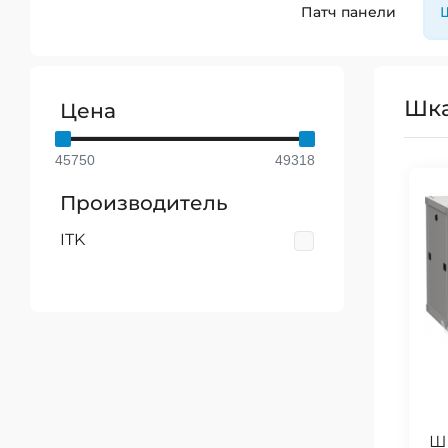
Патч панели
Шк
Цена
45750
49318
Производитель
ITK
Ш