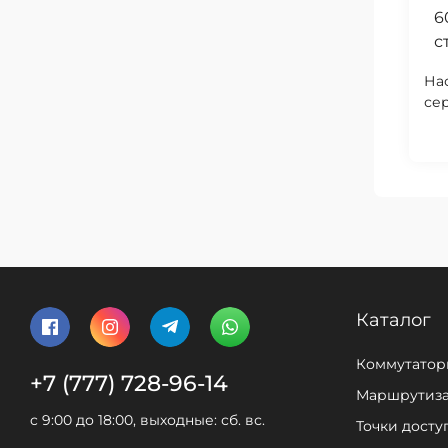
6
с
На
се
пр
ра
ак
пас
Каталог
Коммутатор
+7 (777) 728-96-14
Маршрутиз
c 9:00 до 18:00, выходные: сб. вс.
Точки досту