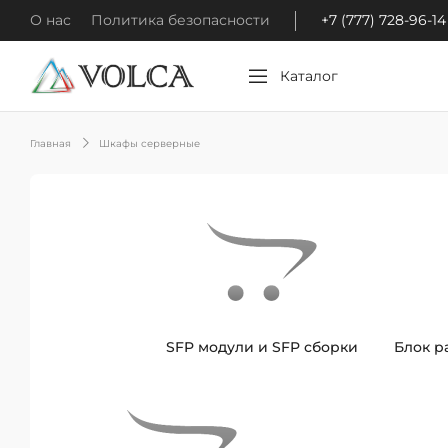
О нас
Политика безопасности
+7 (777) 728-96-14
Каталог
Главная
Шкафы серверные
SFP модули и SFP сборки
Блок р