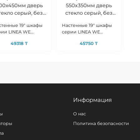
00x450мм дверь
550x350мм дверь
текло серый, без
стекло серый, без
задней стенки
задней стенки
стенные 19" шкафы
Настенные 19" шкафы
рии LINEA WE
серии LINEA WE
едназначены для
предназначены для
49318 ₸
45750 ₸
змещения
размещения
тивного и
активного и
сивного обо..
пассивного обо..
Информация
ы
О нас
аторы
Политика безопасности
па