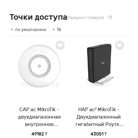
Точки доступа
Найдено товаров - 13
по умолчанию
16
CAP ac MikroTik -
HAP ac² MikroTik -
двухдиапазонная
Двухдиапазонный
внутренняя
гигабитный Роутер
потолочная WiFi точка
WiFi для дома/офиса
49182 ₸
43051 ₸