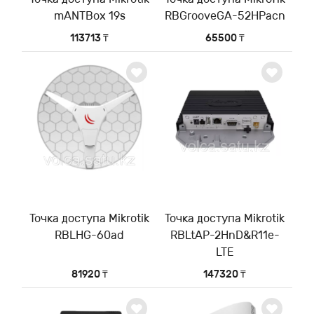
mANTBox 19s
RBGrooveGA-52HPacn
113713 ₸
65500 ₸
Точка доступа Mikrotik
Точка доступа Mikrotik
RBLHG-60ad
RBLtAP-2HnD&R11e-
LTE
81920 ₸
147320 ₸