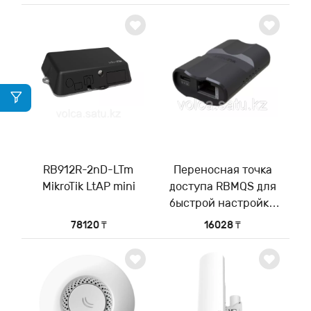
доступа для дома/
офиса
RB912R-2nD-LTm
Переносная точка
MikroTik LtAP mini
доступа RBMQS для
быстрой настройки
со смартфона
78120 ₸
16028 ₸