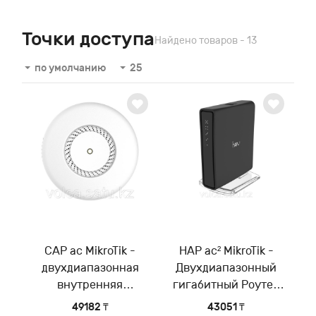
Точки доступа
Найдено товаров - 13
по умолчанию
25
CAP ac MikroTik -
HAP ac² MikroTik -
двухдиапазонная
Двухдиапазонный
внутренняя
гигабитный Роутер
потолочная WiFi точка
WiFi для дома/офиса
49182 ₸
43051 ₸