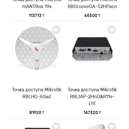
mANTBox 19s
RBGrooveGA-52HPacn
113713 ₸
65500 ₸
Точка доступа Mikrotik
Точка доступа Mikrotik
RBLHG-60ad
RBLtAP-2HnD&R11e-
LTE
81920 ₸
147320 ₸