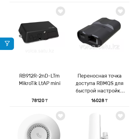
доступа для дома/
офиса
RB912R-2nD-LTm
Переносная точка
MikroTik LtAP mini
доступа RBMQS для
быстрой настройки
со смартфона
78120 ₸
16028 ₸