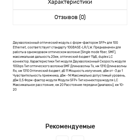
Характеристики
Отзывов (0)
Двухволоконный оптический модуль с форм-фактором SFP+ для 10G
Ethernet, соответствует стандарту 10GBASE-LR/LW. Предназначен для
работы в одномодовом оптическом волокне (Single mode fiber, SMF),
максимальная дальность 20км, оптический бюджет 11дБ, duplex LC
коннектор. Характеристики Тип модуля Двухволоконный Скорость модуля
10Gbps Тип оптического волокна SMF Длина волны Tx, нм 1310 Длина волны
Rx, нм 1310 Оптический бюджет, дБ 11 Мощность излучения, дБм от -3 до 1
Чувствительность приемника, дБм -14 Максимально допустимый уровень,
дБм 0,5 Форм-фактор модуля Модули SFP+ Тип коннектора модуля LC
Максимальное расстояние, км 20 Расстояние передачи (диапазон), км 10-
20
Рекомендуемые