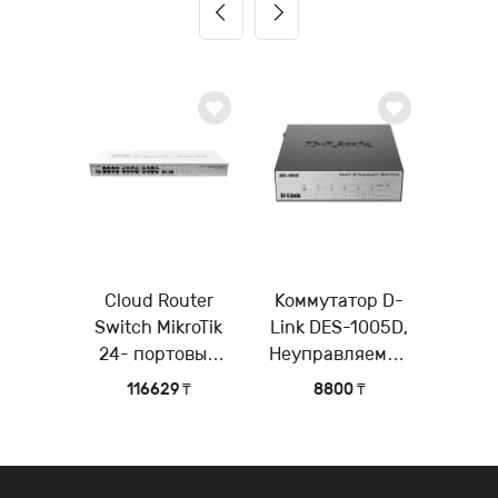
Cloud Router
Коммутатор D-
Switch MikroTik
Link DES-1005D,
24- портовый
Неуправляемый
управляемый
коммутатор с 5
116629 ₸
8800 ₸
коммутатор 3-го
портами
уровня (Layer 3)
10/100Base-TX