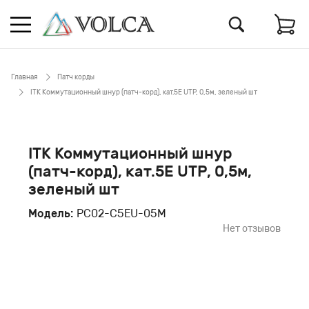
Главная
Патч корды
ITK Коммутационный шнур (патч-корд), кат.5Е UTP, 0,5м, зеленый шт
ITK Коммутационный шнур
(патч-корд), кат.5Е UTP, 0,5м,
зеленый шт
Модель:
PC02-C5EU-05M
Нет отзывов