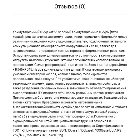
Отзывов (0)
Коммутационный шнур кат.5Е зеленый Коммутационные шнуры (патч-
корды) предназначены для коммутации линий передачи информации между
различными секциями коммутационных панелей, подключения активного
коммутационного или серверного оборудования к сети, а также для
подсоединения телефонов и компьютеров к информационным розеткам.
Основным свойством шнуров является их устойчивость к многократным
нагрузкам на изгиб и кручение, что обеспечивается многопроволочным
проводником. Самые распространённые и востребованные типы разъёмов
- RJ45-RJ45. На все коммутационные шнуры ITK нанесена маркировка с
указанием категории кабеля, количества пар, типа и диаметра
проводников, длины шнура. Для удобства монтажа, снижения ошибок при
терминации и коммутации линий в распределительных устройствах, а
также разделения кабельных линий в зависимости от области применения
в ассортименте ITK имеются патч-корды различных цветовых вариантов.
Преимущества: Соответствие международным стандартам. Большой выбор
типов и категорий. Проводники и контакты изготовлены из
высококачественной цельнотянутой меди с золотым напылением. Удобная
и понятная маркировка. Увеличенная гибкость шнура и малый радиус
изгиба без нарушения целостности и проводимости. Исполнения с
экранированной защитой. Специальная конструкция разъемов и
колпачков, предотвращающая зацепление за провода. Сертификация по
ГОСТ Р. Применимы для сетей ISDN, 10baseT, 100baseT, 1000baseT, EIA RS
232/485, 155 Mbit ATM, Token Ring.