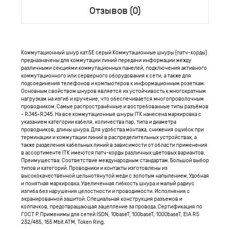
Отзывов (0)
Коммутационный шнур кат.5Е серый Коммутационные шнуры (патч-корды)
предназначены для коммутации линий передачи информации между
различными секциями коммутационных панелей, подключения активного
коммутационного или серверного оборудования к сети, а также для
подсоединения телефонов и компьютеров к информационным розеткам.
Основным свойством шнуров является их устойчивость к многократным
нагрузкам на изгиб и кручение, что обеспечивается многопроволочным
проводником. Самые распространённые и востребованные типы разъёмов
- RJ45-RJ45. На все коммутационные шнуры ITK нанесена маркировка с
указанием категории кабеля, количества пар, типа и диаметра
проводников, длины шнура. Для удобства монтажа, снижения ошибок при
терминации и коммутации линий в распределительных устройствах, а
также разделения кабельных линий в зависимости от области применения
в ассортименте ITK имеются патч-корды различных цветовых вариантов.
Преимущества: Соответствие международным стандартам. Большой выбор
типов и категорий. Проводники и контакты изготовлены из
высококачественной цельнотянутой меди с золотым напылением. Удобная
и понятная маркировка. Увеличенная гибкость шнура и малый радиус
изгиба без нарушения целостности и проводимости. Исполнения с
экранированной защитой. Специальная конструкция разъемов и
колпачков, предотвращающая зацепление за провода. Сертификация по
ГОСТ Р. Применимы для сетей ISDN, 10baseT, 100baseT, 1000baseT, EIA RS
232/485, 155 Mbit ATM, Token Ring.