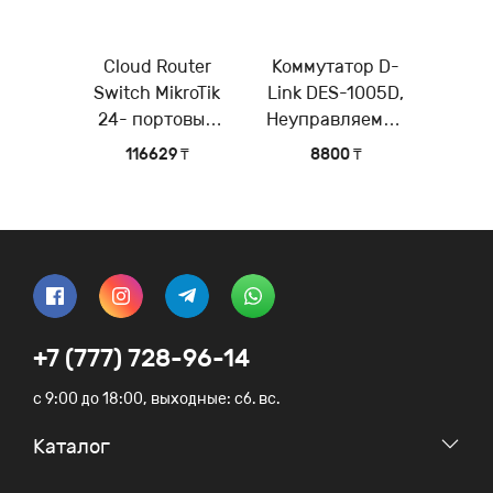
Cloud Router
Коммутатор D-
Switch MikroTik
Link DES-1005D,
24- портовый
Неуправляемый
управляемый
коммутатор с 5
116629 ₸
8800 ₸
коммутатор 3-го
портами
уровня (Layer 3)
10/100Base-TX
+7 (777) 728-96-14
c 9:00 до 18:00, выходные: сб. вс.
Каталог