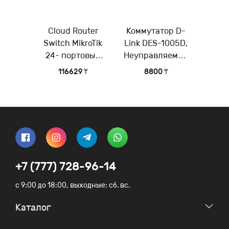
Cloud Router
Коммутатор D-
Switch MikroTik
Link DES-1005D,
24- портовый
Неуправляемый
управляемый
коммутатор с 5
116629 ₸
8800 ₸
коммутатор 3-го
портами
уровня (Layer 3)
10/100Base-TX
+7 (777) 728-96-14
c 9:00 до 18:00, выходные: сб. вс.
Каталог