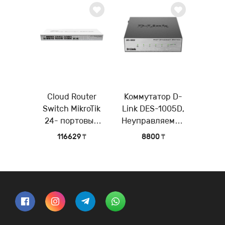
Cloud Router
Коммутатор D-
Switch MikroTik
Link DES-1005D,
24- портовый
Неуправляемый
управляемый
коммутатор с 5
116629 ₸
8800 ₸
коммутатор 3-го
портами
уровня (Layer 3)
10/100Base-TX