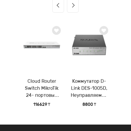
Cloud Router
Коммутатор D-
Switch MikroTik
Link DES-1005D,
24- портовый
Неуправляемый
управляемый
коммутатор с 5
116629 ₸
8800 ₸
коммутатор 3-го
портами
уровня (Layer 3)
10/100Base-TX