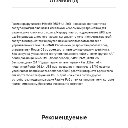
Отзывов (0)
Радиомаршрутизатор Mikrotik RB951Ui-2nD - новая бюджетная точка
доступа (hАР) являющаяся идеальным небольшим устройством для
вашего дома или малого офиса. Маршрутизатор поддерживает WPS, для
удобства ввода сложного пароля, когда кто-то хочет получить быстрый
доступ в интернет, так же роутер можно использовать в связке с
управляемой сетью CAPsMAN. Как обычно, устройство работает под
управлением RouterOS со всем доступным функционалом: шейпинга,
брандмауэра, управления доступом пользователей и многим другим. hAP
оснащена мощным 650 МГц процессором, 64MB RAM, MIMO 2x2
беспроводным 2.4 ГГц адаптером, пятью портами Fast Ethernet и
лицензией RouterOS L4. USB порт позволяет подключать 3/4G модемы,
увеличивая возможность бесперебойной работы интернета. Кроме того
для порта №5 есть функция PoE output - он может питать другие
устройства, поддерживающие Passive PoE с тем же напряжением, которое
применимо к нему. Блок питания входит в комплект.
Рекомендуемые