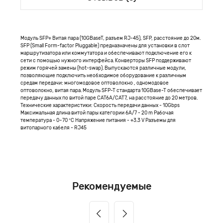
Модуль SFP+ Витая пара (10GBaseT, разъем RJ-45), SFP, расстояние до 20м.
SFP (Small Form-factor Pluggable) предназначены для установки в слот
маршрутизатора или коммутатора и обеспечивают подключение его к
сети с помощью нужного интерфейса. Конверторы SFP поддерживают
режим горячей замены (hot-swap). Выпускаются различные модули,
позволяющие подключить необходимое оборудование к различным
средам передачи: многомодовое оптоволокно , одномодовое
оптоволокно, витая пара. Модуль SFP-T стандарта 10GBase-T обеспечивает
передачу данных по витой паре CAT6A/CAT7, на расстояние до 20 метров.
Технические характеристики: Скорость передачи данных - 10Gbps
Максимальная длина витой пары категории 6A/7 - 20 m Рабочая
температура - 0~70 °C Напряжение питания - +3.3 V Разъемы для
витопарного кабеля - RJ45
Рекомендуемые