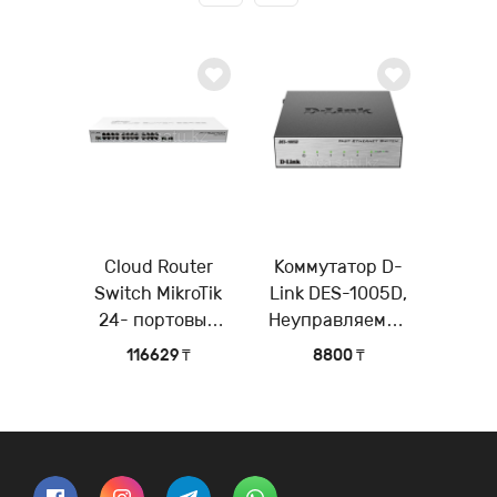
Cloud Router
Коммутатор D-
Switch MikroTik
Link DES-1005D,
24- портовый
Неуправляемый
управляемый
коммутатор с 5
116629 ₸
8800 ₸
коммутатор 3-го
портами
уровня (Layer 3)
10/100Base-TX